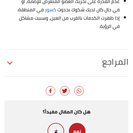
عدم القدرة على تحريك العضو المتعرض للإصابة، أو
في حال كان لديك شكوك بحدوث
كسور
في المنطقة.
إذا ظهرت الكدمات بالقرب من العين، وسببت مشاكل
في الرؤية.
المراجع
,
myhealth
. Edited.
"Bruises: Care Instructions"
↑
أ
ب
ت
ث
,
healthline
.
"10 Ways to Get Rid of Bruises"
^
Edited.
هل كان المقال مفيداً؟
,
clevelandclinic
. Edited.
"Bruises (Ecchymosis)"
↑
,
mayoclinic
. Edited.
"A bruise"
↑
نعم
لا