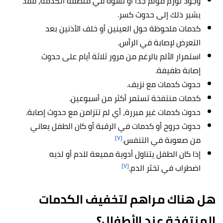
وجود تورم مؤلم جداً أو تشوه في منطقة الكدمة، فقد
يشير ذلك إلى حدوث كسر.
كدمات ملحوظة حول العينين أو خلف الأذنين بعد
التعرض لإصابة في الرأس.
استمرار الألم بالرغم من مرور ثلاثة أيام على حدوث
إصابة طفيفة.
حدوث كدمات مع نزيف.
كدمات منتفخة تستمر أكثر من أسبوعين.
حدوث كدمات غير مبررة، أي لم تتزامن مع حدوث إصابة.
حدوث جروح أو كدمات في الرقبة أو كان الطفل يعاني
[٧]
من صعوبة في التنفس.
إذا كان الطفل يتناول أدوية مميعة للدم أو لديه
[٧]
اضطراب في تخثر الدم.
هل هناك مراهم لتخفيف الكدمات
المنتفخة عند الأطفال؟