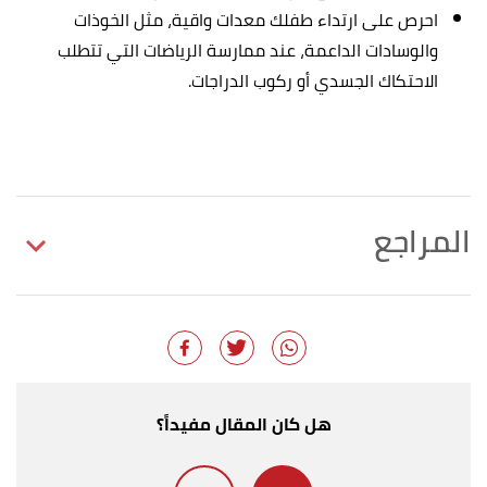
احرص على ارتداء طفلك معدات واقية، مثل الخوذات
والوسادات الداعمة، عند ممارسة الرياضات التي تتطلب
الاحتكاك الجسدي أو ركوب الدراجات.
المراجع
أ
ب
,
urmc.rochester
,
"First-aid for bruises"
^
Retrieved 16/3/2022. Edited.
,
chop
, Retrieved 16/3/2022. Edited.
"bruises"
↑
هل كان المقال مفيداً؟
,
webmd
, Retrieved
"treating-bruises-in-children"
↑
9/3/2022. Edited.